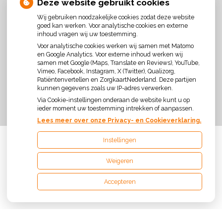
Deze website gebruikt cookies
Wij gebruiken noodzakelijke cookies zodat deze website
goed kan werken. Voor analytische cookies en externe
inhoud vragen wij uw toestemming.
Voor analytische cookies werken wij samen met Matomo
U heeft geen toestemming gegeven voor
en Google Analytics. Voor externe inhoud werken wij
externe inhoud
die nodig is om dit te zien.
samen met Google (Maps, Translate en Reviews), YouTube,
Vimeo, Facebook, Instagram, X (Twitter), Qualizorg,
Cookie-instellingen wijzigen
Patiëntenvertellen en ZorgkaartNederland. Deze partijen
kunnen gegevens zoals uw IP-adres verwerken.
Via Cookie-instellingen onderaan de website kunt u op
ieder moment uw toestemming intrekken of aanpassen.
Lees meer over onze Privacy- en Cookieverklaring.
Instellingen
Uw Zorg Online
|
Beheer
Weigeren
Privacy verklaring
|
Cookie-instellingen
|
Voorwaarden
Accepteren