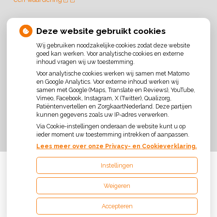
ROUTE
Deze website gebruikt cookies
Wij gebruiken noodzakelijke cookies zodat deze website
goed kan werken. Voor analytische cookies en externe
inhoud vragen wij uw toestemming.
Voor analytische cookies werken wij samen met Matomo
U heeft geen toestemming gegeven voor
en Google Analytics. Voor externe inhoud werken wij
externe inhoud
die nodig is om dit te zien.
samen met Google (Maps, Translate en Reviews), YouTube,
Vimeo, Facebook, Instagram, X (Twitter), Qualizorg,
Cookie-instellingen wijzigen
Patiëntenvertellen en ZorgkaartNederland. Deze partijen
kunnen gegevens zoals uw IP-adres verwerken.
Via Cookie-instellingen onderaan de website kunt u op
ieder moment uw toestemming intrekken of aanpassen.
Lees meer over onze Privacy- en Cookieverklaring.
Instellingen
Uw Zorg Online
|
Beheer
Weigeren
Privacy verklaring
|
Cookie-instellingen
|
Voorwaarden
Accepteren